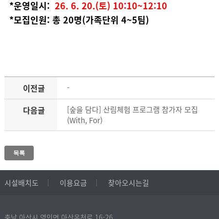
*운영일시:
26. 6. 20.(토) 10:10~12:10
*모집인원: 총 20명(가족단위 4~5팀)
이전글
-
다음글
[숲을 담다] 산림체험 프로그램 참가자 모집
(With, For)
목록
시설배치도
이용요금
찾아오시는길
충남 아산시 영인면 아산온천로 16-26