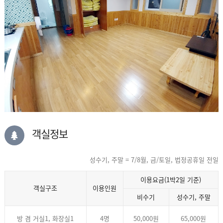
객실정보
성수기, 주말 = 7/8월, 금/토일, 법정공휴일 전일
이용요금(1박2일 기준)
객실구조
이용인원
비수기
성수기, 주말
방 겸 거실1, 화장실1
4명
50,000원
65,000원