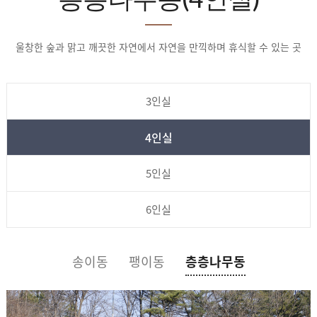
울창한 숲과 맑고 깨끗한 자연에서 자연을 만끽하며 휴식할 수 있는 곳
3인실
4인실
5인실
6인실
송이동
팽이동
층층나무동