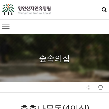
메뉴 열기
숲속의집
층층나무동(4인실)